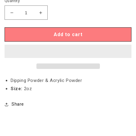
Quantity
Decrease
Increase
quantity
quantity
for
for
Chisel
Chisel
Add to cart
Solid
Solid
252
252
Dipping Powder & Acrylic Powder
Size:
2oz
Share