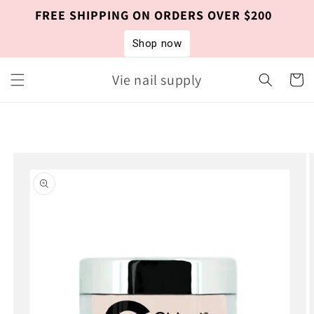
Skip to
FREE SHIPPING ON ORDERS OVER $200
content
Shop now
Vie nail supply
Cart
Skip to
product
information