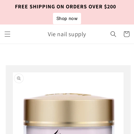
Skip to
FREE SHIPPING ON ORDERS OVER $200
content
Shop now
Vie nail supply
Cart
Skip to
product
information