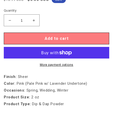
price
price
Quantity
Decrease
Increase
quantity
quantity
for
for
DIP
DIP
Add to cart
&amp;
&amp;
DAP
DAP
POWDER
POWDER
-
-
DD010
DD010
More payment options
FANCY
FANCY
PRINCESS
PRINCESS
Finish
:
Sheer
Color
:
Pink (Pale Pink w/ Lavender Undertone)
Occasions
:
Spring, Wedding, Winter
Product Size:
2 oz
Product Type
:
Dip & Dap Powder