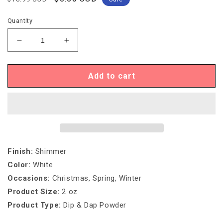
price
price
Quantity
Decrease
Increase
quantity
quantity
for
for
DIP
DIP
Add to cart
&amp;
&amp;
DAP
DAP
POWDER
POWDER
-
-
DD108
DD108
FAIRY
FAIRY
DUST
DUST
Finish
:
Shimmer
Color
:
White
Occasions
:
Christmas, Spring, Winter
Product Size:
2 oz
Product Type
:
Dip & Dap Powder