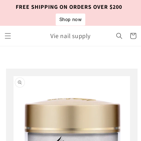
Skip to
FREE SHIPPING ON ORDERS OVER $200
content
Shop now
Vie nail supply
Cart
Skip to
product
information