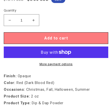
price
price
Quantity
Decrease
Increase
quantity
quantity
for
for
DIP
DIP
Add to cart
&amp;
&amp;
DAP
DAP
POWDER
POWDER
-
-
DD238
DD238
More payment options
SCARLET
SCARLET
LETTER
LETTER
Finish
:
Opaque
Color
:
Red (Dark Blood Red)
Occasions
:
Christmas, Fall, Halloween, Summer
Product Size:
2 oz
Product Type
:
Dip & Dap Powder