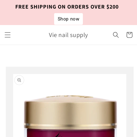
Skip to
FREE SHIPPING ON ORDERS OVER $200
content
Shop now
Vie nail supply
Cart
Skip to
product
information